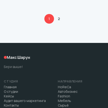
вырасти до серийного производства. Для этого
нужно было создать спрос а не просто отвечать на
него.
1
2
Макс Шарун
Бери выше!
СТУДИЯ
НАПРАВЛЕНИЯ
Главная
HoReCa
О студии
Автобизнес
Кейсы
Fashion
Аудит вашего маркетинга
Мебель
Контакты
Сырьё