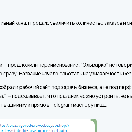
вный канал продаж, увеличить количество заказов и с
и — предложили переименование. "Эльмарко" не говори
о сразу. Название начало работать на узнаваемость без
собрали рабочий сайт под задачу бизнеса, а не под пер
ма" — подсказывает, что праздник можно устроить ,не в
т в админку и прямо в Telegram мастеру пицц.