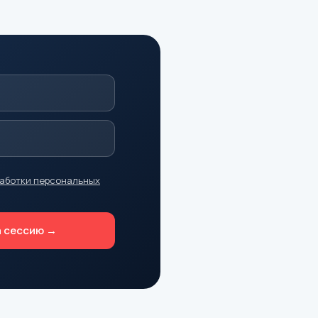
работки персональных
а сессию →