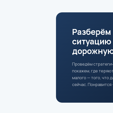
Разберём
ситуацию 
дорожную
Проведём стратегич
покажем, где теряют
малого — того, что 
сейчас. Понравится 