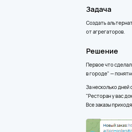
Задача
Создать альтернати
от агрегаторов.
Решение
Первое что сделал
в городе" — понятн
За несколько дней 
"Ресторан у вас до
Все заказы приходя