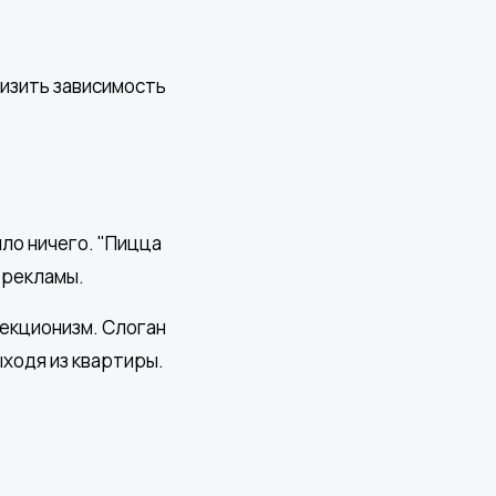
низить зависимость
ло ничего. "Пицца
 рекламы.
фекционизм. Слоган
ыходя из квартиры.