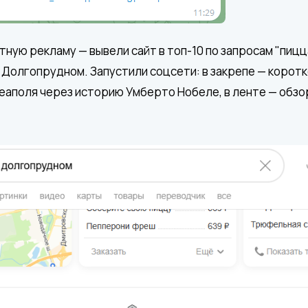
ную рекламу — вывели сайт в топ-10 по запросам "пиц
 Долгопрудном. Запустили соцсети: в закрепе — коротк
еаполя через историю Умберто Нобеле, в ленте — обзо