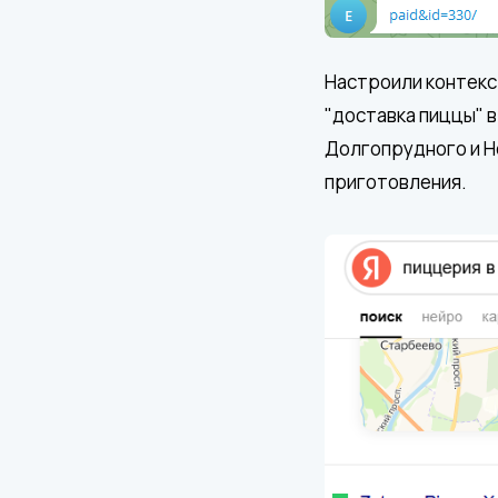
Настроили контекст
"доставка пиццы" в
Долгопрудного и Н
приготовления.