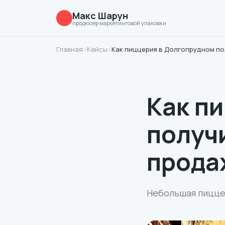
Макс Шарун
продюсер маркетинговой упаковки
Главная
›
Кейсы
›
Как пиццерия в Долгопрудном п
Как п
получ
прода
Небольшая пицце