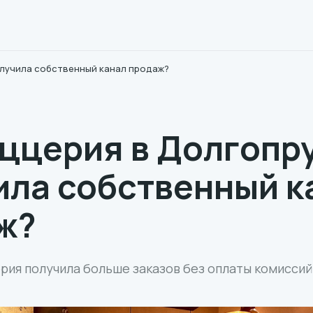
олучила собственный канал продаж?
иццерия в Долгопр
ила собственный к
ж?
рия получила больше заказов без оплаты комисси