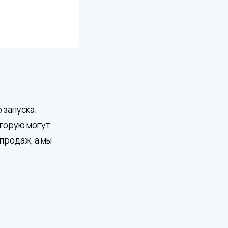
 запуска.
оторую могут
продаж, а мы