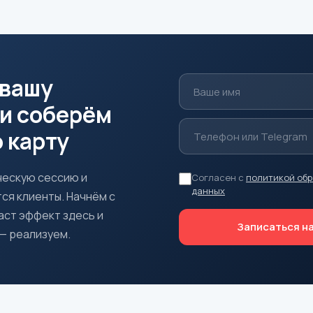
 вашу
и соберём
 карту
ескую сессию и
Согласен с
политикой об
данных
ся клиенты. Начнём с
даст эффект здесь и
Записаться н
— реализуем.