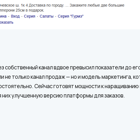
з собственный канал вдвое превысил показатели до его
и не только канал продаж — но и модель маркетинга, к
стоятельно. Сейчас готовят мощности к наращиванию 
 них улучшенную версию платформы для заказов.