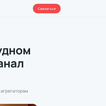
Связаться
удном
анал
й агрегаторам