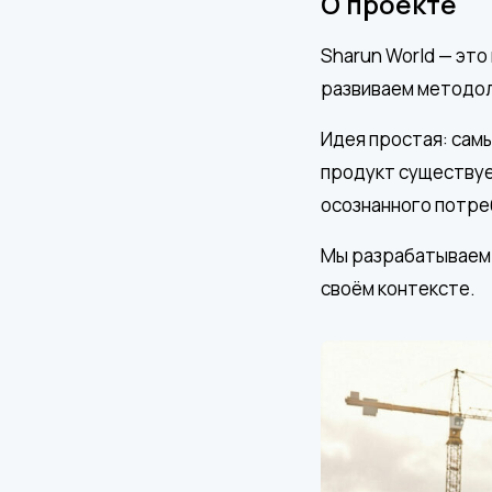
О проекте
Sharun World — это
развиваем методол
Идея простая: сам
продукт существуе
осознанного потре
Мы разрабатываем 
своём контексте.