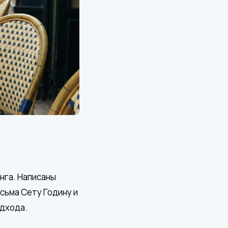
нга. Написаны
сьма Сету Годину и
одхода.