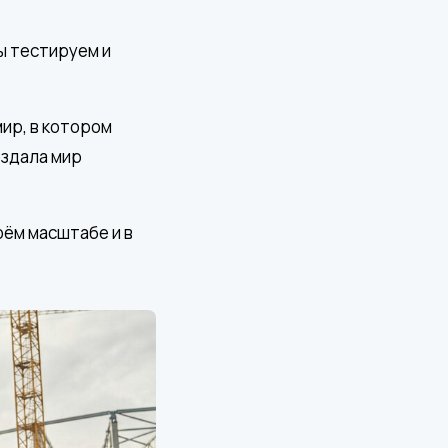
мы тестируем и
ир, в котором
оздала мир
оём масштабе и в