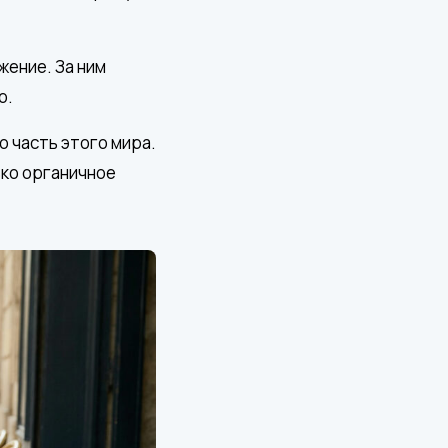
жение. За ним
о.
о часть этого мира.
ько органичное