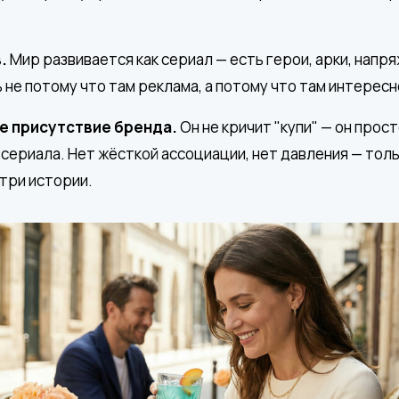
.
Мир развивается как сериал — есть герои, арки, напря
не потому что там реклама, а потому что там интересн
е присутствие бренда.
Он не кричит "купи" — он прост
 сериала. Нет жёсткой ассоциации, нет давления — тол
три истории.