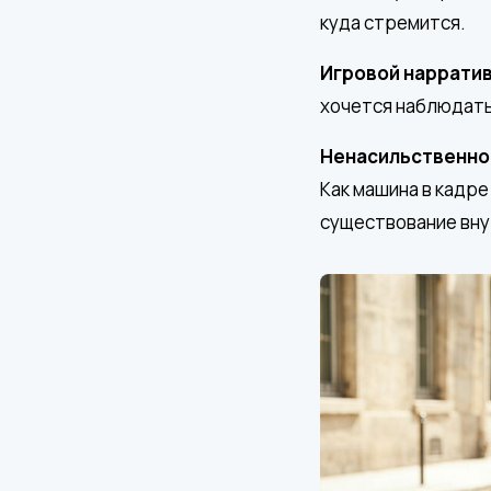
куда стремится.
Игровой нарратив
хочется наблюдать 
Ненасильственно
Как машина в кадре
существование вну