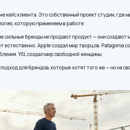
 не кейс клиента. Это собственный проект студии, где 
огию, которую применяем в работе.
ые сильные бренды не продают продукт — они создают м
т естественно. Apple создал мир творцов. Patagonia с
бления. YSL создал мир свободной женщины.
подход для брендов, которые хотят того же — но на св