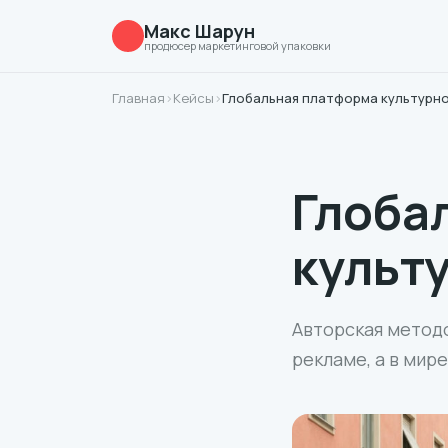
Макс Шарун
продюсер маркетинговой упаковки
Главная
›
Кейсы
›
Глобальная платформа культурн
Глоба
культ
Авторская методо
рекламе, а в мире